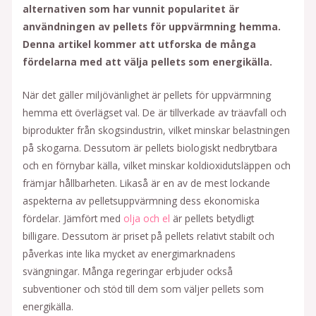
alternativen som har vunnit popularitet är
användningen av pellets för uppvärmning hemma.
Denna artikel kommer att utforska de många
fördelarna med att välja pellets som energikälla.
När det gäller miljövänlighet är pellets för uppvärmning
hemma ett överlägset val. De är tillverkade av träavfall och
biprodukter från skogsindustrin, vilket minskar belastningen
på skogarna. Dessutom är pellets biologiskt nedbrytbara
och en förnybar källa, vilket minskar koldioxidutsläppen och
främjar hållbarheten. Likaså är en av de mest lockande
aspekterna av pelletsuppvärmning dess ekonomiska
fördelar. Jämfört med
olja och el
är pellets betydligt
billigare. Dessutom är priset på pellets relativt stabilt och
påverkas inte lika mycket av energimarknadens
svängningar. Många regeringar erbjuder också
subventioner och stöd till dem som väljer pellets som
energikälla.