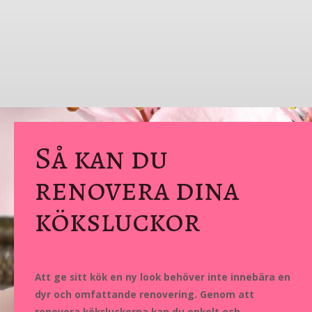
Så kan du
renovera dina
köksluckor
Att ge sitt kök en ny look behöver inte innebära en
dyr och omfattande renovering. Genom att
renovera köksluckorna kan du enkelt och